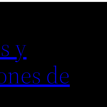
s y
ones de