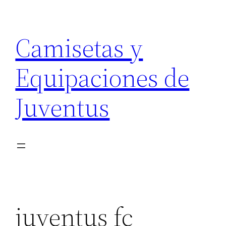
Saltar
al
Camisetas y
contenido
Equipaciones de
Juventus
juventus fc