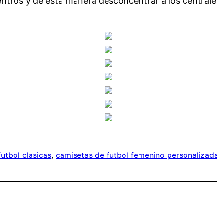
ntros y de esta manera desconcentrar a los centrales 
utbol clasicas
, 
camisetas de futbol femenino personalizad