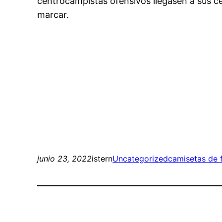
centrocampistas ofensivos llegasen a sus ce
marcar.
junio 23, 2022
istern
Uncategorized
camisetas de f