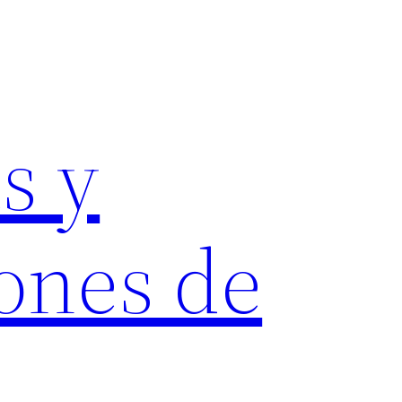
s y
ones de