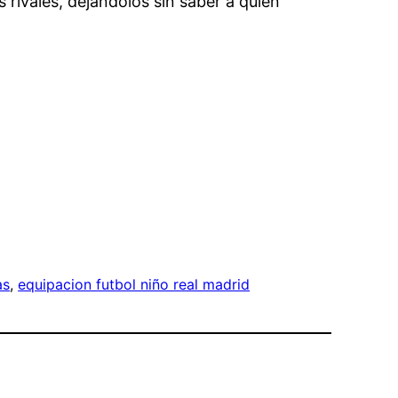
rivales, dejándolos sin saber a quién
as
, 
equipacion futbol niño real madrid