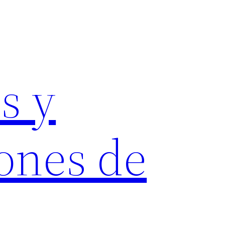
s y
ones de