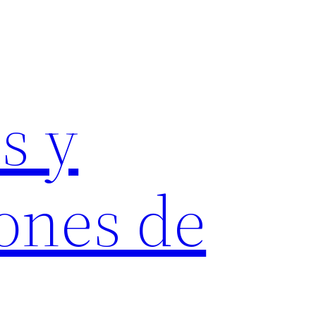
s y
ones de