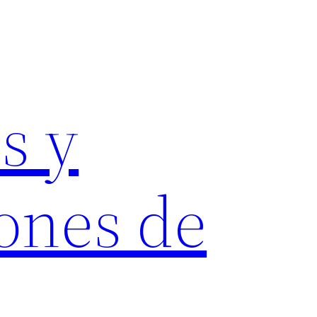
s y
ones de