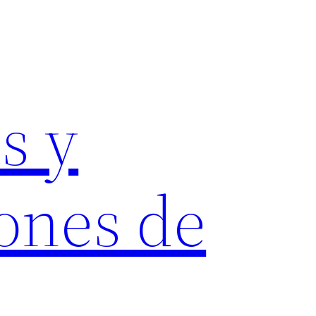
s y
ones de