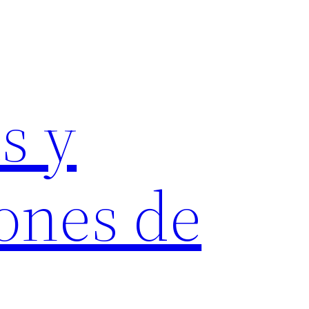
s y
ones de