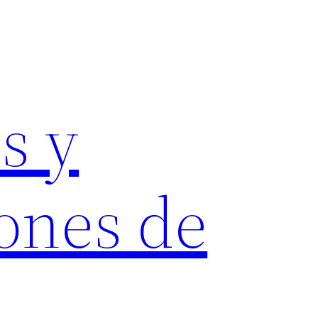
s y
ones de