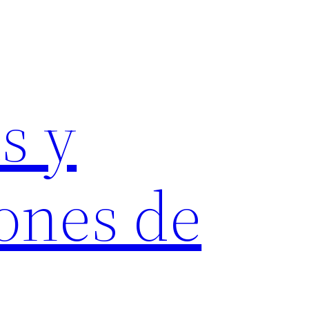
s y
ones de