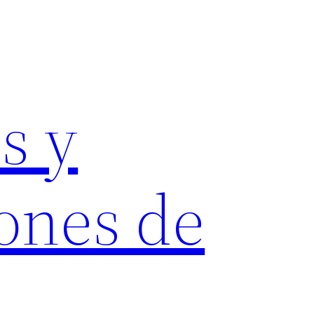
s y
ones de