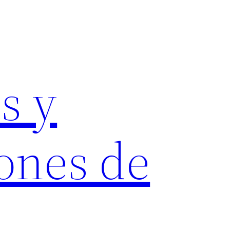
s y
ones de