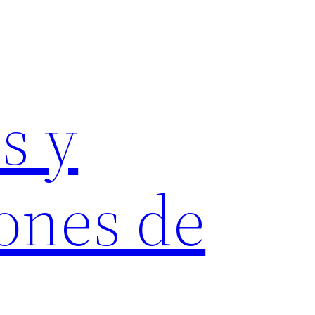
s y
ones de