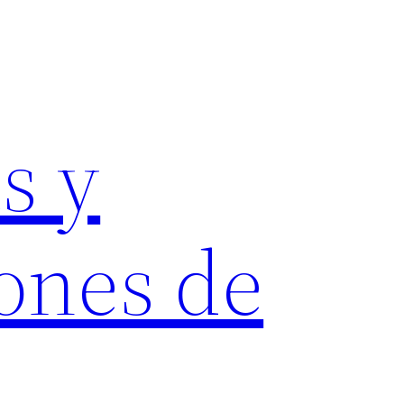
s y
ones de