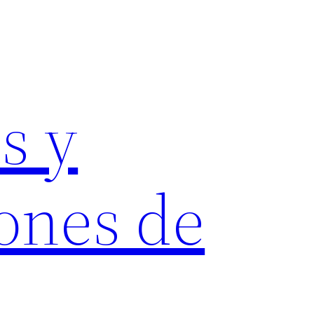
s y
ones de