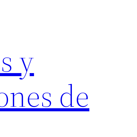
s y
ones de