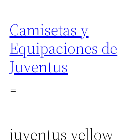
Saltar
al
Camisetas y
contenido
Equipaciones de
Juventus
juventus yellow