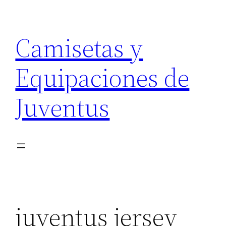
Saltar
al
Camisetas y
contenido
Equipaciones de
Juventus
juventus jersey