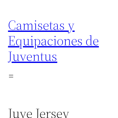
Saltar
al
Camisetas y
contenido
Equipaciones de
Juventus
Juve Jersey