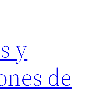
s y
ones de