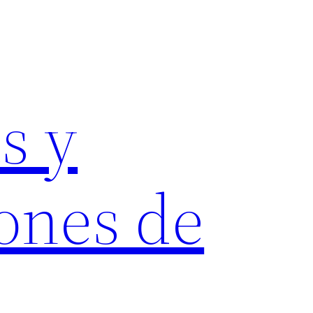
s y
ones de