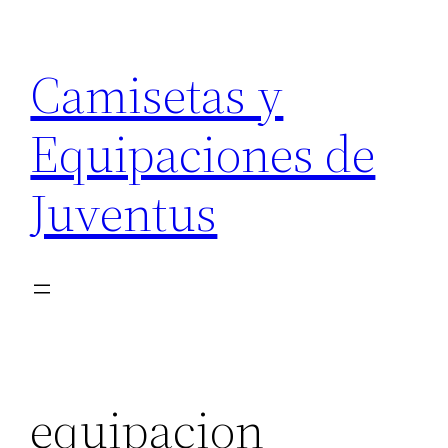
Saltar
al
Camisetas y
contenido
Equipaciones de
Juventus
equipacion