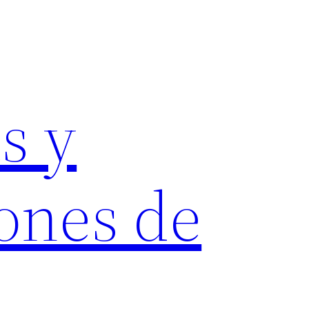
s y
ones de