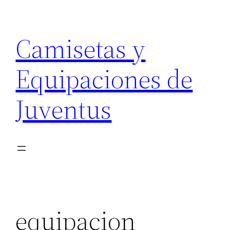
Saltar
al
Camisetas y
contenido
Equipaciones de
Juventus
equipacion