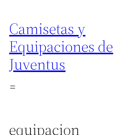
Saltar
al
Camisetas y
contenido
Equipaciones de
Juventus
equipacion