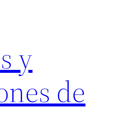
s y
ones de