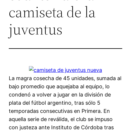
camiseta de la
juventus
La magra cosecha de 45 unidades, sumada al
bajo promedio que aquejaba al equipo, lo
condenó a volver a jugar en la división de
plata del fútbol argentino, tras sólo 5
temporadas consecutivas en Primera. En
aquella serie de reválida, el club se impuso
con justeza ante Instituto de Córdoba tras