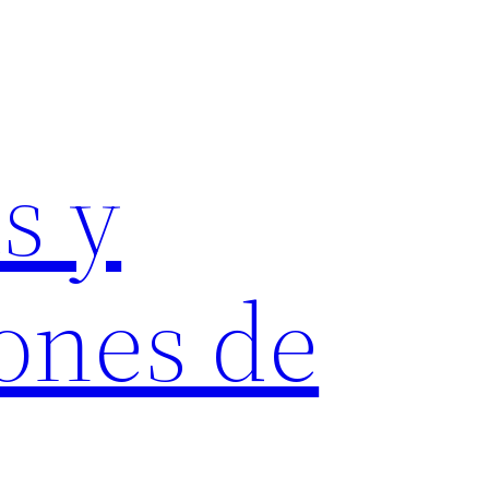
s y
ones de