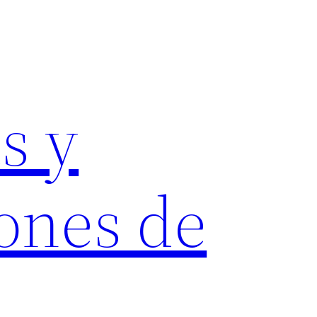
s y
ones de