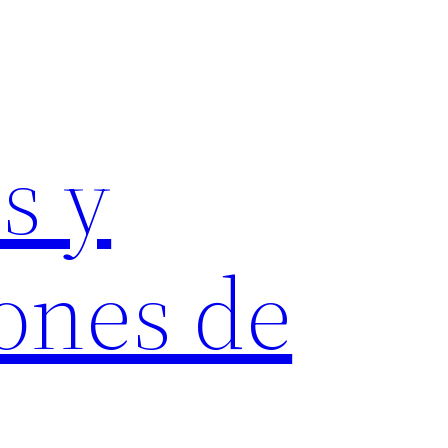
s y
ones de