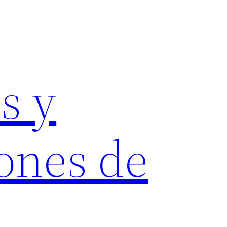
s y
ones de