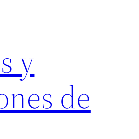
s y
ones de