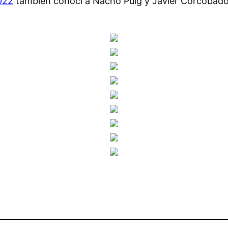
022
también conocí a Nacho Puig y Javier Corcobado