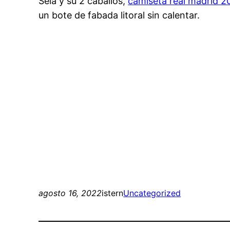
Sela y su 2 caballos,
camiseta real madrid 2
un bote de fabada litoral sin calentar.
agosto 16, 2022
istern
Uncategorized