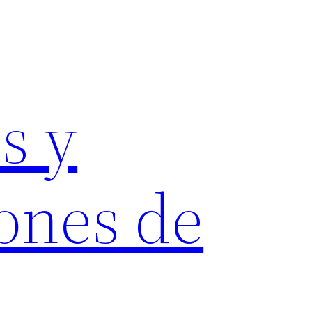
s y
ones de