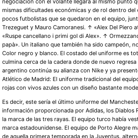
negociación con el volante llegará al mismo punto q
mismas dificultades económicas y de rol dentro del 
pocos futbolistas que se quedaron en el equipo, jun
Trezeguet y Mauro Camoranesi. ↑ «Alex Del Piero a
«Ruspe cancellano i primi gol di Alex». ↑ Ormezzan
papà». Un italiano que también ha sido campeón, no
Color negro y blanco. El costado del uniforme es tot
culmina cerca de la cadera donde de nuevo regresa el
argentino continúa su alianza con Nike y ya present
Atlético de Madrid: El uniforme tradicional del equi
rojas con vivos azules con un diseño bastante mode
Es decir, este sería el último uniforme del Manches
información proporcionada por Adidas, los Diablos 
la marca de las tres rayas. El equipo turco había ves
marca estadounidense. El equipo de Porto Alegre man
de aquella primera temporada en la Juventus, alternó