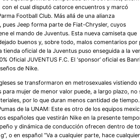
con el cual disputó catorce encuentros y marcó
 Parma Football Club. Más allá de una alianza
 pues Jeep forma parte de Fiat-Chrysler, cuyos
 tiene el mando de Juventus. Esta nueva camiseta que
dejado buenos y, sobre todo, malos comentarios por p
a tienda oficial de la Juventus puso enseguida a la v
00% Oficial JUVENTUS F.C. El ‘sponsor’ oficial es Ban
seños de Nike.
leses se transformaron en metrosexuales vistiendo u
s para mujer de menor valor puede, a largo plazo, no 
riales, por lo que duran menos cantidad de tiempo. 
umas de la UNAM: Este es otro de los equipos mexica
ipos españoles que vestirán Nike en la presente temp
mpeño y dinámica de conducción ofrecen dentro de t
”, o en español “Va a cualquier parte, hace cualqui