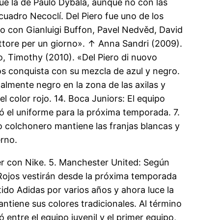
ue la de Paulo Dybala, aunque no con las
cuadro Necoclí. Del Piero fue uno de los
to con Gianluigi Buffon, Pavel Nedvěd, David
ttore per un giorno». ↑ Anna Sandri (2009).
o, Timothy (2010). «Del Piero di nuovo
s conquista con su mezcla de azul y negro.
almente negro en la zona de las axilas y
 color rojo. 14. Boca Juniors: El equipo
ó el uniforme para la próxima temporada. 7.
po colchonero mantiene las franjas blancas y
rno.
ter con Nike. 5. Manchester United: Según
Rojos vestirán desde la próxima temporada
tido Adidas por varios años y ahora luce la
tiene sus colores tradicionales. Al término
 entre el equipo juvenil y el primer equipo,