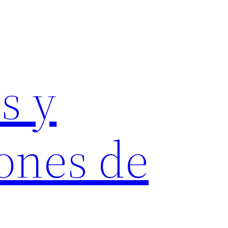
s y
ones de