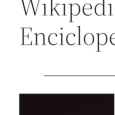
Wikipedi
Enciclop