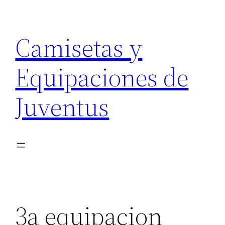
Saltar
al
Camisetas y
contenido
Equipaciones de
Juventus
3a equipacion